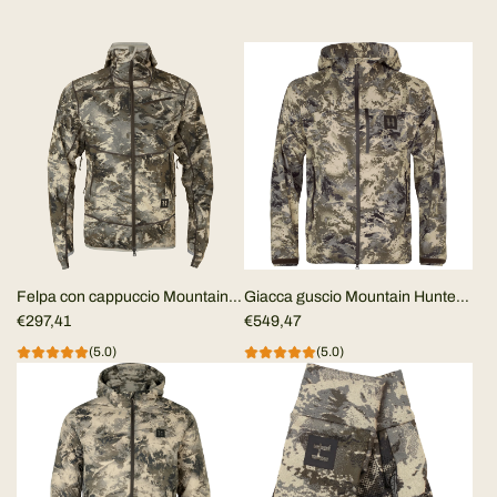
Felpa con cappuccio Mountain
Giacca guscio Mountain Hunter
Hunter Expedition
€297,41
HWS packable
€549,47
(5.0)
(5.0)