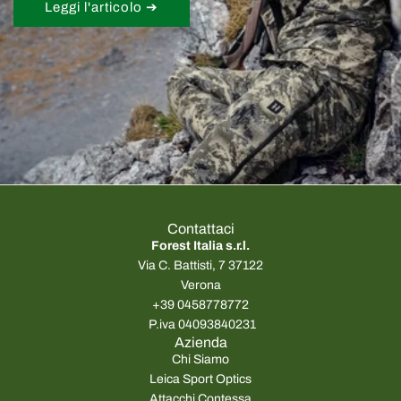
Leggi l'articolo ➔
Contattaci
Forest Italia s.r.l.
Via C. Battisti, 7 37122
Verona
+39 0458778772
P.iva 04093840231
Azienda
Chi Siamo
Leica Sport Optics
Attacchi Contessa