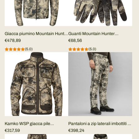
Giacca piumino Mountain Hunter
Guanti Mountain Hunter
expedition packable
€478,89
Expedition
€68,56
(5.0)
(5.0)
Kamko WSP giacca pile
Pantaloni a zip laterali imbottiti di
reversibile Härkila Mountain
€317,59
piumino ripiegabili Mountain
€398,24
Hunter Marrone Scuro/Camo
Hunter Expedition