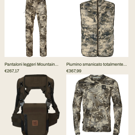
Pantaloni leggeri Mountain
Piumino smanicato totalmente
Hunter Expedition
€267,17
reversibile e ripiegabile
€367,99
Mountain Hunter Expedition