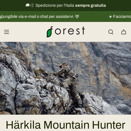
V
🚚💨 Spedizione per l'Italia
International shipping information
sempre gratuita
→
a
a e-mail o chat per assistervi. 🦌
☀️ Facciamo una piccola
i
a
l
c
o
n
t
e
n
u
t
o
Härkila Mountain Hunter