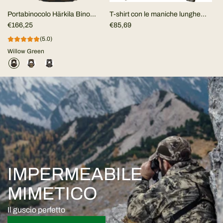
Portabinocolo Härkila Bino
T-shirt con le maniche lunghe
Harness
€166,25
Mountain Hunter Expedition
€85,69
(5.0)
Willow Green
IMPERMEABILE
MIMETICO
Il guscio perfetto