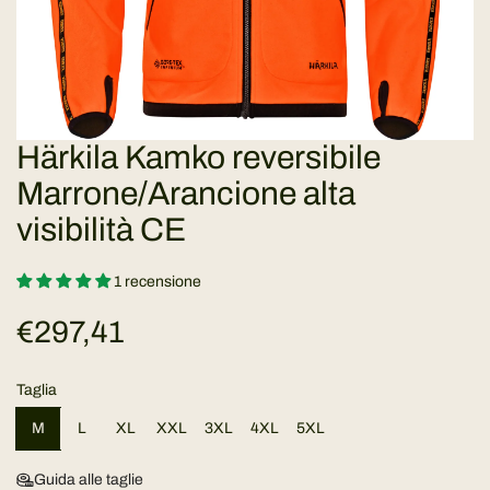
Härkila Kamko reversibile
Marrone/Arancione alta
visibilità CE
1 recensione
P
€297,41
r
Taglia
e
M
L
XL
XXL
3XL
4XL
5XL
z
Guida alle taglie