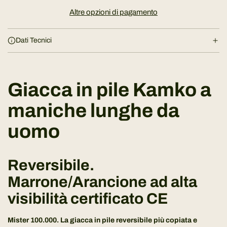
i
Altre opzioni di pagamento
c
a
Dati Tecnici
m
e
n
t
Giacca in pile Kamko a
o
.
maniche lunghe da
.
uomo
.
Reversibile.
Marrone/Arancione ad alta
visibilità certificato CE
Mister 100.000. La giacca in pile reversibile più copiata e