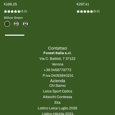
€166,25
Scuro/Rosso UOMO
€297,41
(5.0)
(5.0)
Willow Green
Contattaci
Forest Italia s.r.l.
Via C. Battisti, 7 37122
Verona
+39 0458778772
P.iva 04093840231
Azienda
Chi Siamo
Leica Sport Optics
Attacchi Contessa
Eka
Listino Leica Luglio 2026
Listino Härkila 2024