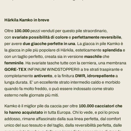
Härkila Kamko in breve
Oltre
100.000
pezzi venduti per questo pile straordinario,
con
svariate possibilità di colore
e
perfettamente reversibile
,
per avere
due giacche perfette in una
.
La giacca in pile Kamko è
la giacca in pile più popolare di Härkila, esteticamente
splendida
e
con un taglio perfetto, creata sia in versione
maschile
che
femminile
. Ha svariate tasche tutte con la cerniera, una membrana
GORE-TEX
INFINIUM WINDSTOPPER® a tre strati traspirante e
completamente
antivento
, e la finitura
DWR, idrorepellente
a
lunga durata. E’ un eccellente strato intermedio caldo e morbido
quando fa molto freddo, o può essere indossato come strato
esterno nelle giornate più miti.
Kamko è il miglior pile da caccia per oltre
100.000 cacciatori che
lo hanno acquistato
in tutta Europa. Chi lo vede, e poi lo prova
addosso, rimane affascinato dalla sua linea perfetta, dal comfort
unico del suo tessuto e del taglio, dalla reversibilità perfetta, dalle