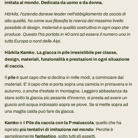
imitata al mondo. Dedicata da uomo e da donna.
Härkila, l'azienda danese leader nell'abbigliamento da caccia di
alta qualità, ha come sua filosofia la ricerca del massimo livello
possibile di design, materiali e qualità costruttiva in ogni capo che
produce. Questo l'ha portata in 40 anni ad essere il numero uno in
tutta Europa a nord delle Alpi.
Härkila Kamko. La giacca in pile irresistibile per classe,
design, materiali, funzionalità e prestazioni in ogni situazione
di caccia.
Il
pile
è quel capo che si declina in mille modi, a cominciare dai
materiali. E' il capo che si porta sopra una camicia in primavera e in
autunno, o anche d'estate in montagna. Leggero abbastanza da
stare sotto la giacca più pesante d'inverno, si presta ad avere un
guscio anti acqua indossato sopra se piove. Se si mette sopra ad
una maglia calda può fare da giacca.
Kamko
è il
Pile da caccia con la P maiuscola
, quello che ha
ispirato
più tentativi di imitazione nel mondo
. Perchè è
semplicemente
fantastico
, sotto tutti gli aspetti.