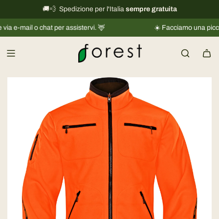
V
🚚💨 Spedizione per l'Italia
International shipping information
sempre gratuita
→
a
o chat per assistervi. 🦌
☀️ Facciamo una piccola pausa |
i
a
l
c
o
n
t
e
n
u
t
o