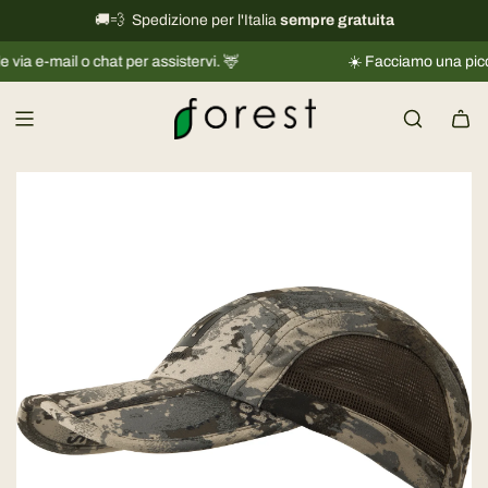
V
🚚💨 Spedizione per l'Italia
International shipping information
sempre gratuita
→
a
mail o chat per assistervi. 🦌
☀️ Facciamo una piccola pau
i
a
l
c
o
n
t
e
n
u
t
o