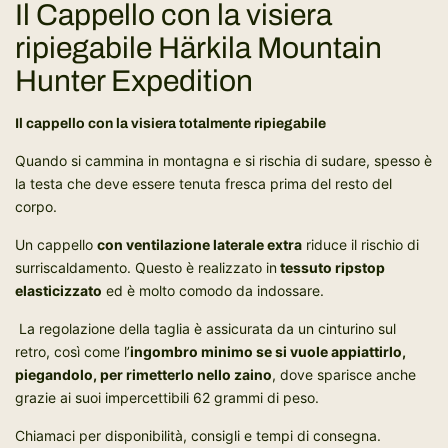
Il Cappello con la visiera
n
t
ripiegabile Härkila Mountain
o
Hunter Expedition
.
.
Il cappello con la visiera totalmente ripiegabile
.
Quando si cammina in montagna e si rischia di sudare, spesso è
la testa che deve essere tenuta fresca prima del resto del
corpo.
Un cappello
con ventilazione laterale extra
riduce il rischio di
surriscaldamento. Questo è realizzato in
tessuto ripstop
elasticizzato
ed è molto comodo da indossare.
La regolazione della taglia è assicurata da un cinturino sul
retro, così come l’
ingombro minimo se si vuole appiattirlo,
piegandolo, per rimetterlo nello zaino
, dove sparisce anche
grazie ai suoi impercettibili 62 grammi di peso.
Chiamaci per disponibilità, consigli e tempi di consegna.