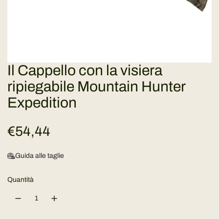
Il Cappello con la visiera
ripiegabile Mountain Hunter
Expedition
P
€54,44
r
Guida alle taglie
e
Quantità
z
z