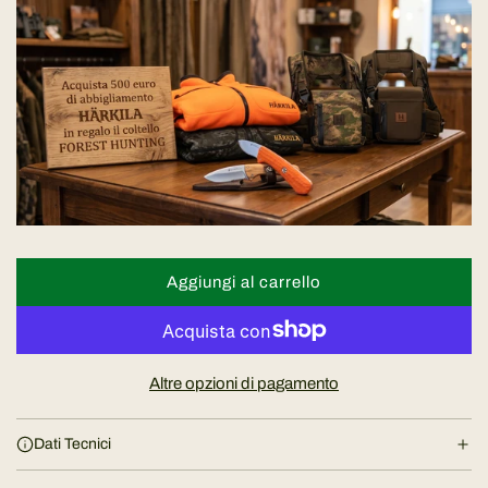
o
n
o
r
m
a
Aggiungi al carrello
c
a
l
r
e
i
Altre opzioni di pagamento
c
a
Dati Tecnici
m
e