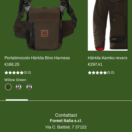
Portabinocolo Härkila Bino Harness
Härkila Kamko reversib
€166,25
Scuro/Rosso UOMO
€297,41
(5.0)
(5.0)
Willow Green
Contattaci
Forest Italia s.r.l.
Via C. Battisti, 7 37122