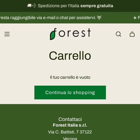
V
🚚💨 Spedizione per l'Italia
International shipping information
sempre gratuita
→
a
esta raggiungibile via e-mail o chat per assistervi. 🦌
☀️ Fa
i
a
l
c
o
Carrello
n
t
e
Il tuo carrello è vuoto
n
u
Continua lo shopping
t
o
Contattaci
Forest Italia s.r.l.
Via C. Battisti, 7 37122
Verona