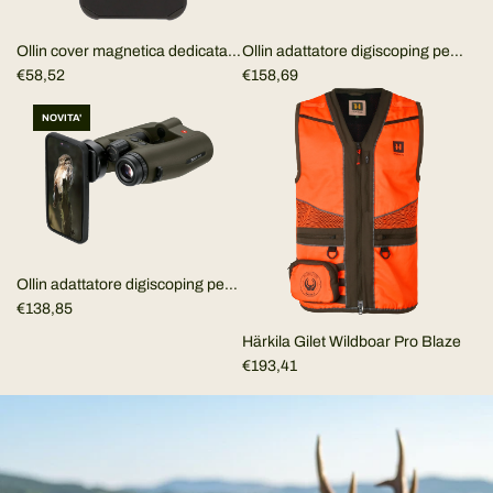
Ollin cover magnetica dedicata
Ollin adattatore digiscoping per
per I-phone e Samsung (SOLO
€58,52
lungo (SOLO ADATTATORE)
€158,69
COVER)
NOVITA'
Ollin adattatore digiscoping per
BINOCOLO (SOLO
€138,85
ADATTATORE)
Härkila Gilet Wildboar Pro Blaze
€193,41