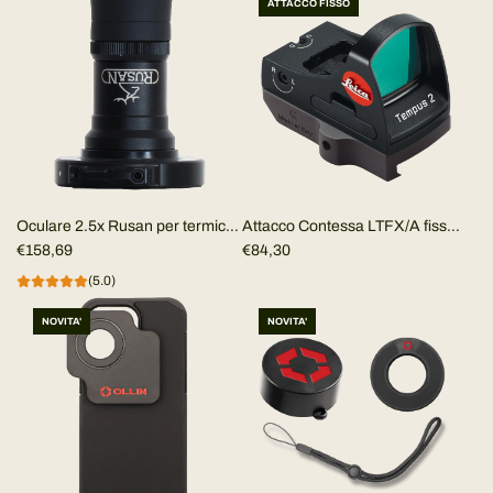
ATTACCO FISSO
Attacco Contessa LTFX/A fisso
Oculare 2.5x Rusan per termico
Picatinny/Weaver per Leica
€84,30
clip-on
€158,69
Tempus 2
(5.0)
NOVITA'
NOVITA'