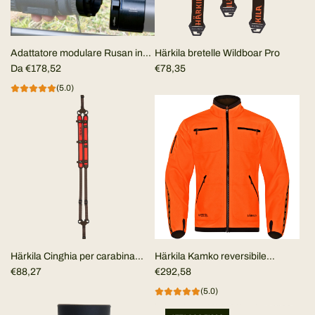
Adattatore modulare Rusan in
Härkila bretelle Wildboar Pro
due pezzi per termico Clip-on
Da
€178,52
€78,35
(5.0)
Härkila Cinghia per carabina
Härkila Kamko reversibile
Wildboar PRO tech
€88,27
Marrone/Arancione alta visibilità
€292,58
CE
(5.0)