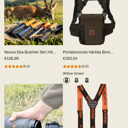
Nuovo Eka Butcher Set | Kit
Portabinocolo Härkila Bino
macello da campo
€126,95
Harness
€163,54
(5.0)
(5.0)
Willow Green