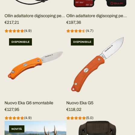
Ollin adattatore digiscoping per
Ollin adattatore digiscoping per
Smartphone (KIT COMPLETO)
€217,21
smartphone universale (KIT
€197,36
COMPLETO)
(4.9)
(4.7)
DISPONIBILE
DISPONIBILE
Nuovo Eka G6 smontabile
Nuovo Eka G5
€127,95
€118,02
(4.9)
(5.0)
NOVITÀ