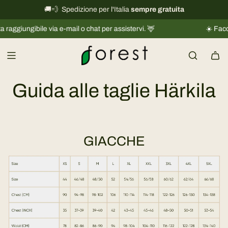
V
🚚💨 Spedizione per l'Italia
International shipping information
sempre gratuita
→
a
aggiungibile via e-mail o chat per assistervi. 🦌
☀️ Facciam
i
a
l
c
o
Guida alle taglie Härkila
n
t
e
n
GIACCHE
u
t
o