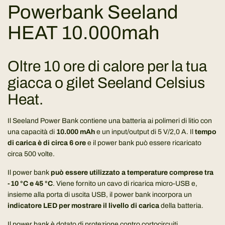
t
Powerbank Seeland
o
.
HEAT 10.000mah
.
.
Oltre 10 ore di calore per la tua
giacca o gilet Seeland Celsius
Heat.
Il Seeland Power Bank contiene una batteria ai polimeri di litio con
una capacità di
10.000 mAh
e un input/output di 5 V/2,0 A. Il
tempo
di carica è di circa 6 ore
e il power bank può essere ricaricato
circa 500 volte.
Il power bank
può essere utilizzato a temperature comprese tra
-10 °C e 45 °C
. Viene fornito un cavo di ricarica micro-USB e,
insieme alla porta di uscita USB, il power bank incorpora un
indicatore LED per mostrare il livello di carica
della batteria.
Il power bank è dotato di protezione contro cortocircuiti,