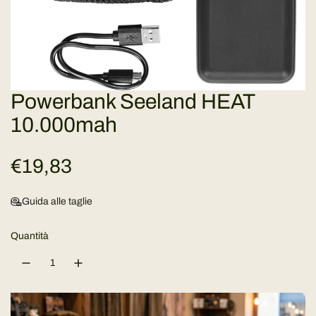
Powerbank Seeland HEAT
10.000mah
P
€19,83
r
Guida alle taglie
e
Quantità
z
z