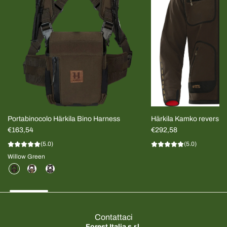
Portabinocolo Härkila Bino Harness
Härkila Kamko reversib
€163,54
Scuro/Rosso UOMO
€292,58
(5.0)
(5.0)
Willow Green
Contattaci
Forest Italia s.r.l.