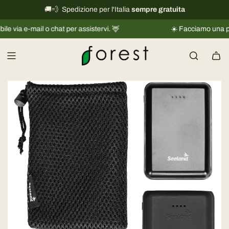
V
🚚💨 Spedizione per l'Italia
International shipping information
sempre gratuita
→
a
e-mail o chat per assistervi. 🦌
☀️ Facciamo una piccola p
i
a
l
c
o
n
t
e
n
u
t
o