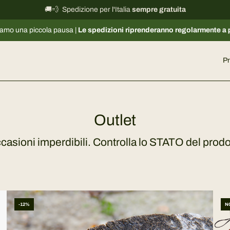
🚚💨 Spedizione per l'Italia
International shipping information
sempre gratuita
→
ccola pausa |
Le spedizioni riprenderanno regolarmente a partire dal 
Pr
Outlet
casioni imperdibili. Controlla lo STATO del prodotto
-12%
N