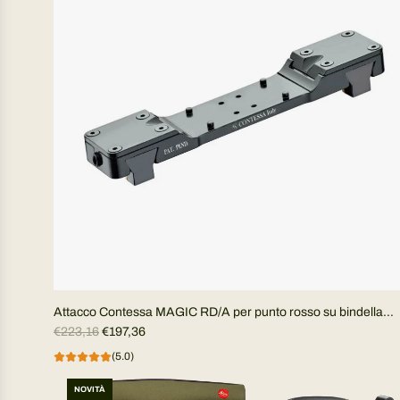
Attacco Contessa MAGIC RD/A per punto rosso su bindella
P
ventilata
€223,16
€197,36
r
(5.0)
e
z
NOVITÀ