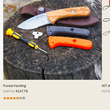
Forest Hunting
P
P
€167,61
€147,78
€173
r
r
(4.8)
e
e
z
z