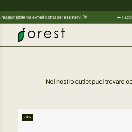
V
a
ile via e-mail o chat per assistervi. 🦌
i
☀️ Facciamo una pi
a
l
c
o
n
t
e
n
Nel nostro outlet puoi trovare oc
u
t
o
-12%