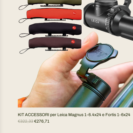
z
o
n
o
r
m
a
l
e
KIT ACCESSORI per Leica Magnus 1-6.4x24 e Fortis 1-6x24
P
€322,33
€276,71
r