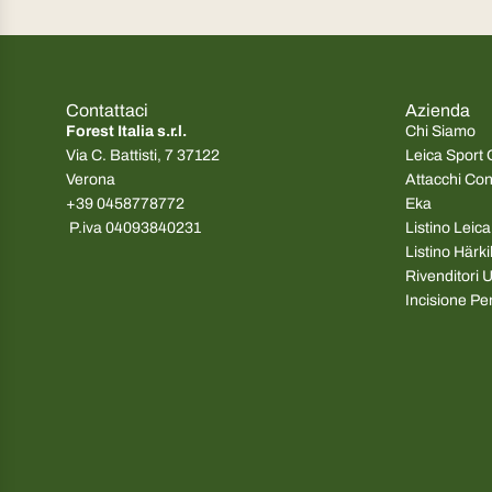
e
z
z
o
n
Contattaci
Azienda
o
Forest Italia s.r.l.
Chi Siamo
r
Via C. Battisti, 7 37122
Leica Sport 
m
Verona
Attacchi Co
a
+39 0458778772
Eka
l
P.iva 04093840231
Listino Leic
e
Listino Härk
Rivenditori Uf
Incisione Pe