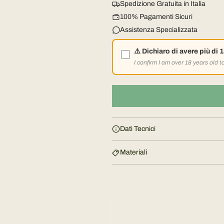
Spedizione Gratuita in Italia
z
100% Pagamenti Sicuri
Assistenza Specializzata
o
⚠️ Dichiaro di avere più di 
n
I confirm I am over 18 years old 
o
r
m
Dati Tecnici
a
Materiali
l
e