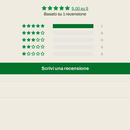
5.00 su 5
Basato su 1 recensione
1
0
0
0
0
Scrivi una recensione