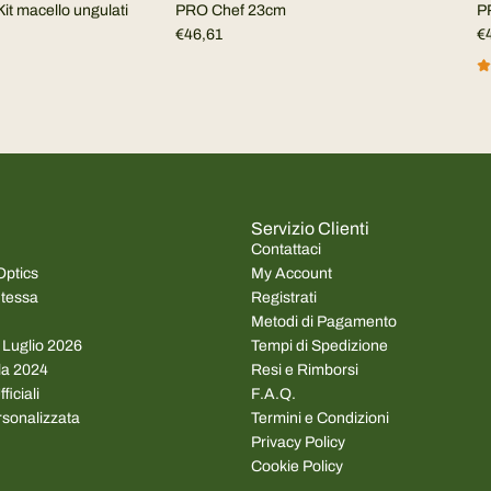
Kit macello ungulati
PRO Chef 23cm
P
€46,61
€
Servizio Clienti
Contattaci
Optics
My Account
ntessa
Registrati
Metodi di Pagamento
a Luglio 2026
Tempi di Spedizione
ila 2024
Resi e Rimborsi
ficiali
F.A.Q.
rsonalizzata
Termini e Condizioni
Privacy Policy
Cookie Policy