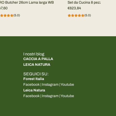
RO Butcher 26cm Lama larga WB
Set da Cucina 8 pezzi EKA in B
47,60
€623,84
(5.0)
(5.0)
I nostri blog
CACCIA A PALLA
LEICA NATURA
SEGUICI SU:
Forest Italia
Facebook
|
Instagram
|
Youtube
Leica Natura
Facebook
|
Instagram
|
Youtube