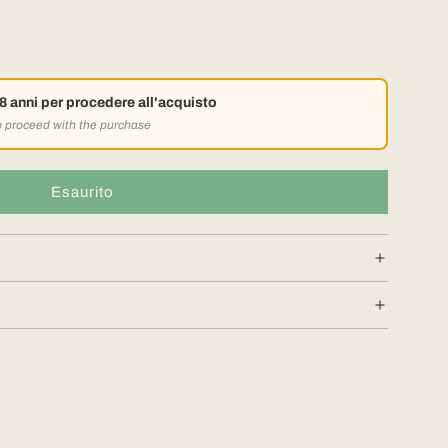
18 anni per procedere all'acquisto
to proceed with the purchase
Esaurito
c
a
r
i
c
a
m
e
n
t
o