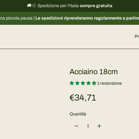
🚚💨 Spedizione per l'Italia
International shipping information
sempre gratuita
→
 |
Le spedizioni riprenderanno regolarmente a partire dal 17/08
. Il n
Pr
Acciaino 18cm
1 recensione
P
€34,71
r
Quantità
e
z