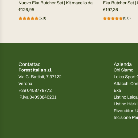
Nuovo Eka Butcher Set | Kit macello da
Eka Butcher Set | 
campo
€126,95
€197,36
(5.0)
(5.0)
Contattaci
Azienda
Forest Italia s.r.l.
Chi Siamo
Via C. Battisti, 7 37122
Leica Sport 
Verona
Attacchi Co
+39 0458778772
Eka
P.iva 04093840231
Listino Leic
Listino Härk
Rivenditori Uf
Incisione Pe