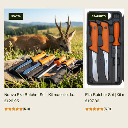
NOVITÀ
ESAURITO
Nuovo Eka Butcher Set | Kit macello da
Eka Butcher Set | Kit ma
campo
€126,95
€197,36
(5.0)
(5.0)