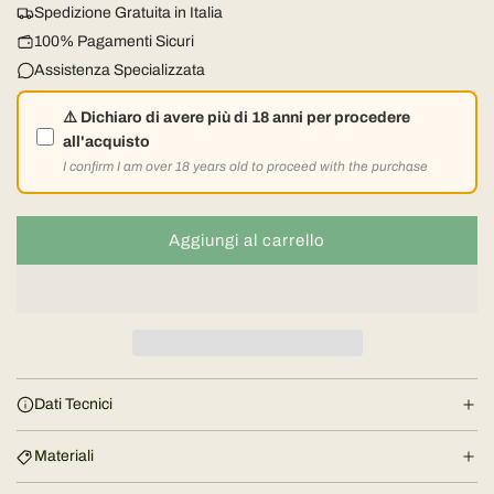
z
Spedizione Gratuita in Italia
z
100% Pagamenti Sicuri
Assistenza Specializzata
o
⚠️ Dichiaro di avere più di 18 anni per procedere
n
all'acquisto
I confirm I am over 18 years old to proceed with the purchase
o
r
Aggiungi al carrello
c
a
m
r
i
a
c
l
a
Dati Tecnici
m
e
e
Materiali
n
t