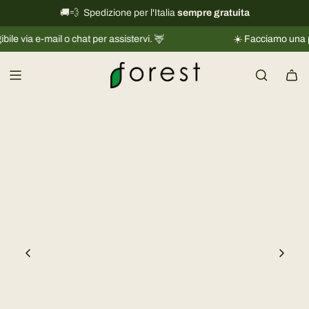
V
🚚💨 Spedizione per l'Italia
International shipping information
sempre gratuita
→
a
 e-mail o chat per assistervi. 🦌
☀️ Facciamo una piccola 
i
a
l
c
o
n
t
e
n
u
t
o