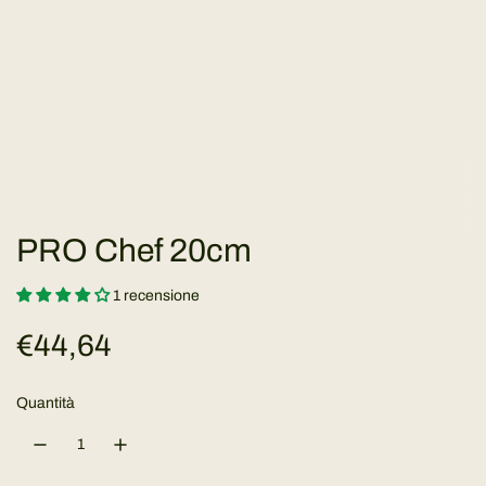
PRO Chef 20cm
1 recensione
P
€44,64
r
Quantità
e