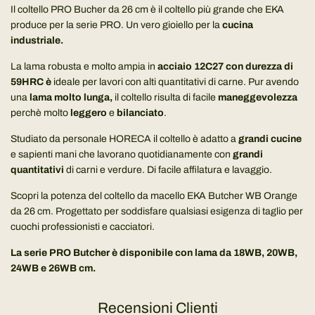
n
Il coltello PRO Bucher da 26 cm è il coltello più grande che EKA
t
produce per la serie PRO. Un vero gioiello per la
cucina
o
industriale.
.
La lama robusta e molto ampia in
acciaio 12C27 con durezza di
.
59HRC è
ideale per lavori con alti quantitativi di carne. Pur avendo
.
una
lama molto lunga,
il coltello risulta di facile
maneggevolezza
perchè molto
leggero
e
bilanciato
.
Studiato da personale HORECA il coltello è adatto a
grandi cucine
e sapienti mani che lavorano quotidianamente con
grandi
quantitativi
di carni e verdure. Di facile affilatura e lavaggio.
Scopri la potenza del coltello da macello EKA Butcher WB Orange
da 26 cm. Progettato per soddisfare qualsiasi esigenza di taglio per
cuochi professionisti e cacciatori.
La serie PRO Butcher è disponibile con lama da 18WB, 20WB,
24WB e 26WB cm.
Recensioni Clienti