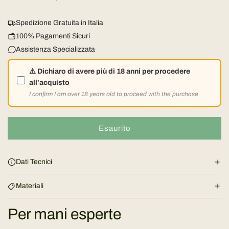
z
Spedizione Gratuita in Italia
z
100% Pagamenti Sicuri
Assistenza Specializzata
o
⚠️ Dichiaro di avere più di 18 anni per procedere
n
all'acquisto
I confirm I am over 18 years old to proceed with the purchase
o
r
Esaurito
c
a
m
r
Dati Tecnici
i
a
c
Materiali
l
a
m
Per mani esperte
e
e