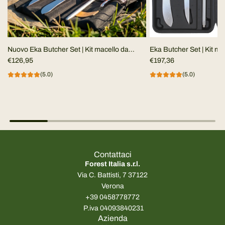
Nuovo Eka Butcher Set | Kit macello da
Eka Butcher Set | Kit ma
campo
€126,95
€197,36
(5.0)
(5.0)
Contattaci
Forest Italia s.r.l.
Via C. Battisti, 7 37122
Verona
+39 0458778772
P.iva 04093840231
Azienda