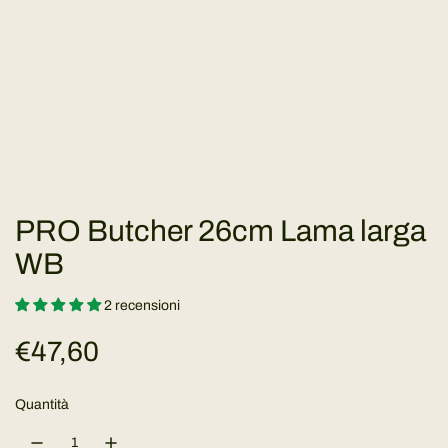
PRO Butcher 26cm Lama larga
WB
2 recensioni
P
€47,60
r
Quantità
e