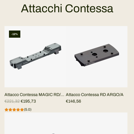
Attacchi Contessa
-12%
Attacco Contessa MAGIC RD/A
Attacco Contessa RD ARGO/A
P
per punto rosso su bindella
€221,32
€195,73
€146,56
r
ventilata
(5.0)
e
z
z
o