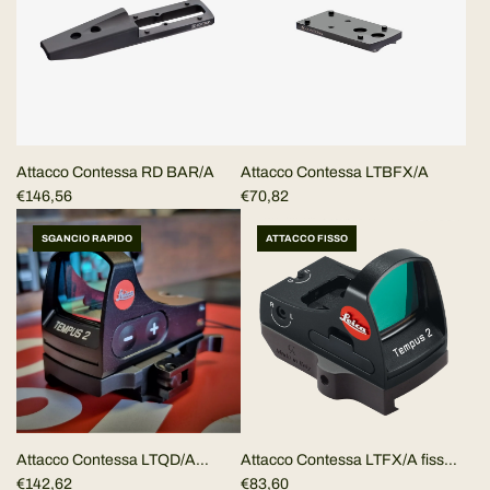
n
o
r
m
a
l
e
Attacco Contessa RD BAR/A
Attacco Contessa LTBFX/A
€146,56
€70,82
SGANCIO RAPIDO
ATTACCO FISSO
Attacco Contessa LTFX/A fisso
Attacco Contessa LTQD/A
Picatinny/Weaver per Leica
€83,60
sgancio rapido Picatinny/Weaver
€142,62