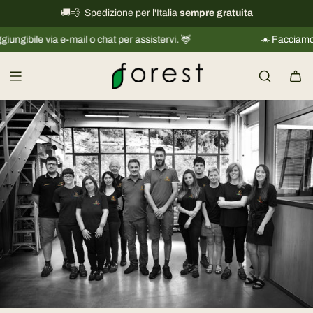
V
🚚💨 Spedizione per l'Italia
International shipping information
sempre gratuita
→
a
bile via e-mail o chat per assistervi. 🦌
☀️ Facciamo una p
i
a
l
c
o
n
t
e
n
u
t
o