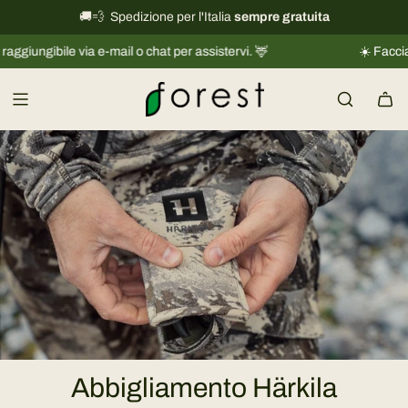
V
🚚💨 Spedizione per l'Italia
International shipping information
sempre gratuita
→
a
ngibile via e-mail o chat per assistervi. 🦌
☀️ Facciamo un
i
a
l
c
o
n
t
e
n
u
t
o
Abbigliamento Härkila