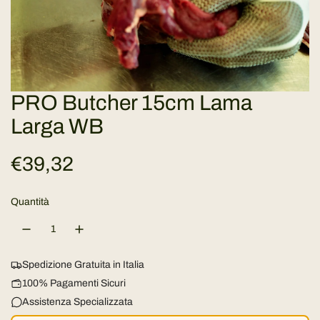
PRO Butcher 15cm Lama
Larga WB
P
€39,32
r
Quantità
e
z
Spedizione Gratuita in Italia
z
100% Pagamenti Sicuri
Assistenza Specializzata