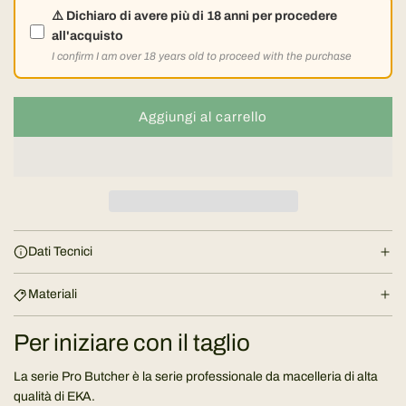
o
⚠️ Dichiaro di avere più di 18 anni per procedere
n
all'acquisto
I confirm I am over 18 years old to proceed with the purchase
o
r
Aggiungi al carrello
c
a
m
r
i
a
c
l
a
Dati Tecnici
m
e
e
Materiali
n
t
Per iniziare con il taglio
o
.
La serie Pro Butcher è la serie professionale da macelleria di alta
.
qualità di EKA.