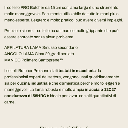
.
Il coltello PRO Butcher da 15 cm con lama larga è uno strumento
molto maneggevole. Facilmente utilizzabile da tutte le mani più o
meno esperte. Leggero e molto pratico, può avere diversi impieghi.
Preciso e sicuro, il coltello ha un manico molto grippante che può
essere sporcato senza alcun problema.
AFFILATURA LAMA Smusso secondario
ANGOLO LAMA Circa 20 gradi per lato
MANICO Polimero Santoprene™
I coltelli Butcher Pro sono stati
testati in macelleria
da
professionisti esperti del settore, vengono usati quotidianamente
sia per
cucina industriale
che
domestica
perchè molto leggeri e
maneggevoli. La lama robusta e molto ampia in
acciaio 12C27
con durezza di 58HRC è
ideale per lavori con alti quantitativi di
carne.