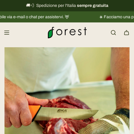
V
🚚💨 Spedizione per l'Italia
International shipping information
sempre gratuita
→
a
mail o chat per assistervi. 🦌
☀️ Facciamo una piccola pa
i
a
l
c
o
n
t
e
n
u
t
o