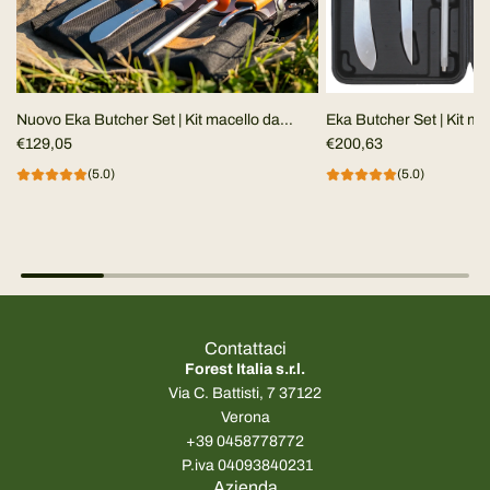
Nuovo Eka Butcher Set | Kit macello da
Eka Butcher Set | Kit ma
campo
€129,05
€200,63
(5.0)
(5.0)
Contattaci
Forest Italia s.r.l.
Via C. Battisti, 7 37122
Verona
+39 0458778772
P.iva 04093840231
Azienda