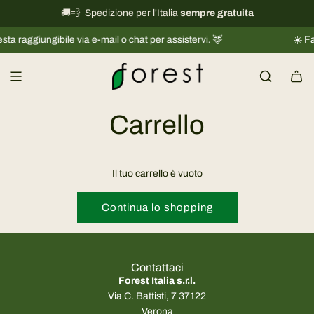
V
🚚💨 Spedizione per l'Italia
International shipping information
sempre gratuita
→
a
ta raggiungibile via e-mail o chat per assistervi. 🦌
☀️ Fac
i
a
l
c
o
Carrello
n
t
e
Il tuo carrello è vuoto
n
u
Continua lo shopping
t
o
Contattaci
Forest Italia s.r.l.
Via C. Battisti, 7 37122
Verona