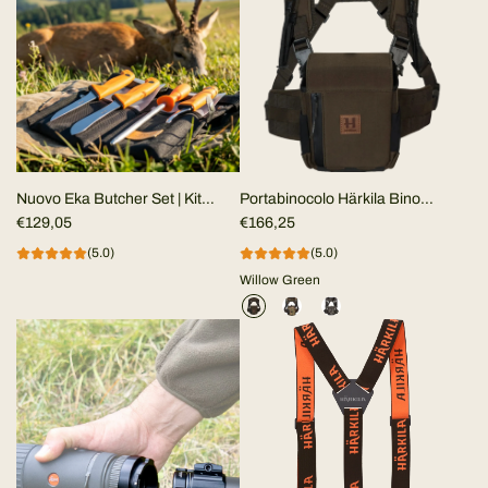
Nuovo Eka Butcher Set | Kit
Portabinocolo Härkila Bino
macello da campo
€129,05
Harness
€166,25
(5.0)
(5.0)
Willow Green