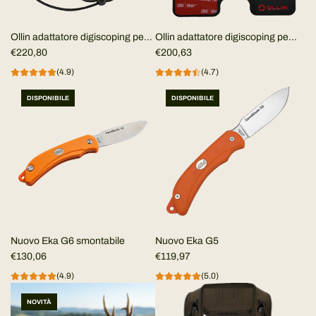
Ollin adattatore digiscoping per
Ollin adattatore digiscoping per
Smartphone (KIT COMPLETO)
€220,80
smartphone universale (KIT
€200,63
COMPLETO)
(4.9)
(4.7)
DISPONIBILE
DISPONIBILE
Nuovo Eka G6 smontabile
Nuovo Eka G5
€130,06
€119,97
(4.9)
(5.0)
NOVITÀ