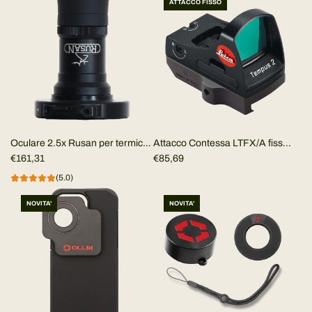
ATTACCO FISSO
Attacco Contessa LTFX/A fisso
Oculare 2.5x Rusan per termico
Picatinny/Weaver per Leica
€85,69
clip-on
€161,31
Tempus 2
(5.0)
NOVITA'
NOVITA'