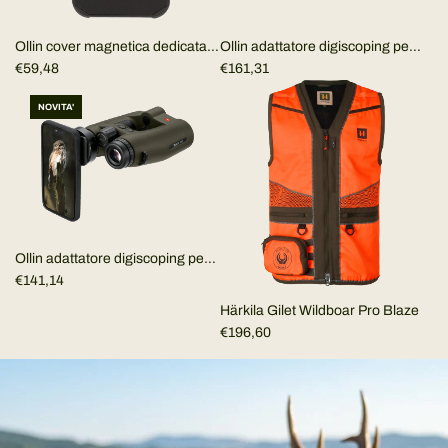
Ollin cover magnetica dedicata
Ollin adattatore digiscoping per
per I-phone e Samsung (SOLO
€59,48
lungo (SOLO ADATTATORE)
€161,31
COVER)
NOVITA'
Ollin adattatore digiscoping per
BINOCOLO (SOLO
€141,14
ADATTATORE)
Härkila Gilet Wildboar Pro Blaze
€196,60