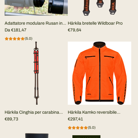
Adattatore modulare Rusan in
Härkila bretelle Wildboar Pro
due pezzi per termico Clip-on
Da
€181,47
€79,64
(5.0)
Härkila Cinghia per carabina
Härkila Kamko reversibile
Wildboar PRO tech
€89,73
Marrone/Arancione alta visibilità
€297,41
CE
(5.0)