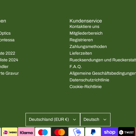
men
Kundenservice
Kontaktiere uns
Optics
Mitgliederbereich
ontessa
Registrieren
Zahlungsmethoden
iste 2022
Lieferzeiten
liste 2024
Ruecksendungen und Rueckerstat
ndler
F.A.Q.
rte Gravur
Allgemeine Geschäftsbedingunge
Datenschutzrichtlinie
Cookie-Richtlinie
Deutschland (EUR €)
Deutsch