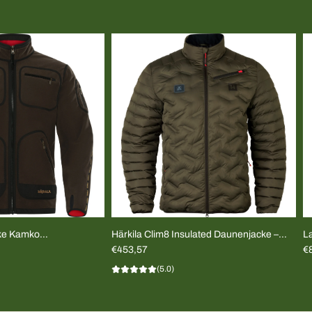
cke Kamko
Härkila Clim8 Insulated Daunenjacke –
L
t HERREN
UNISEX
€453,57
€
(5.0)