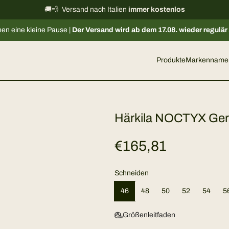
Informationen zum internationalen Versand
🚚💨 Versand nach Italien
immer kostenlos
→
use |
Der Versand wird ab dem 17.08. wieder regulär aufgenommen
. 
Produkte
Markenname
Härkila NOCTYX Ge
R
€165,81
e
Schneiden
g
46
48
50
52
54
5
u
Größenleitfaden