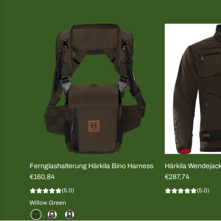
Fernglashalterung Härkila Bino Harness
Härkila Wendeja
€160,84
Dunkelbraun/Ro
€287,74
(5.0)
(5.0)
Willow Green