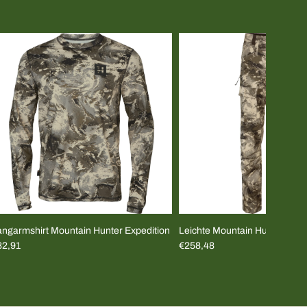
angarmshirt Mountain Hunter Expedition
Leichte Mountain Hunter Expe
82,91
€258,48