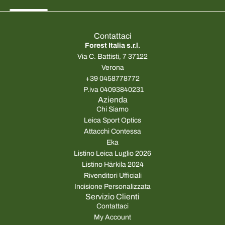
z
z
z
z
o
o
Contattaci
n
n
Forest Italia s.r.l.
o
o
Via C. Battisti, 7 37122
r
r
Verona
m
m
+39 0458778772
a
a
P.iva 04093840231
l
l
Azienda
e
e
Chi Siamo
Leica Sport Optics
Attacchi Contessa
Eka
Listino Leica Luglio 2026
Listino Härkila 2024
Rivenditori Ufficiali
Incisione Personalizzata
Servizio Clienti
Contattaci
My Account