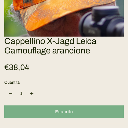
Cappellino X-Jagd Leica
Camouflage arancione
P
€38,04
r
Quantità
e
z
Esaurito
c
z
a