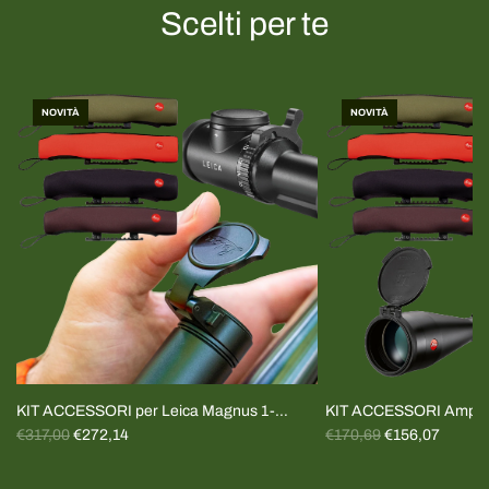
Scelti per te
NOVITÀ
NOVITÀ
KIT ACCESSORI per Leica Magnus 1-
KIT ACCESSORI Amplus
P
P
6.4x24 e Fortis 1-6x24
€317,00
€272,14
Tappi+cover
€170,69
€156,07
r
r
e
e