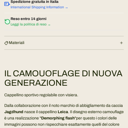
o
r
Spedizione gratuita in Italia
i
International Shipping Information →
n
c
Reso entro 14 giorni
a
Leggi la politica di reso →
o
m
e
r
n
Materiali
t
m
o
.
a
.
IL CAMOUOFLAGE DI NUOVA
l
.
GENERAZIONE
e
Cappellino sportivo regolabile con visiera.
Dalla collaborazione con il noto marchio di abbigliamento da caccia
Jagdhund
nasce il cappellino
Leica
. Il disegno esterno camouflage
è una realizzazione "
Demorphing flash
"per questo i colori delle
immagini possono non rispecchiare esattamente quelli del colore