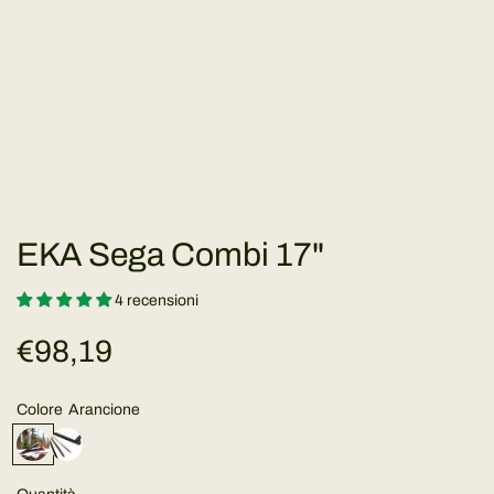
EKA Sega Combi 17"
4 recensioni
P
€98,19
r
Colore
Arancione
e
A
N
r
e
a
r