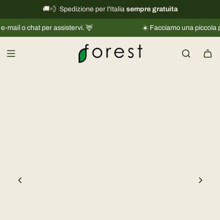
V
🚚💨 Spedizione per l'Italia
International shipping information
sempre gratuita
→
a
chat per assistervi. 🦌
☀️ Facciamo una piccola pausa |
L
i
a
l
c
o
n
t
e
n
u
t
o