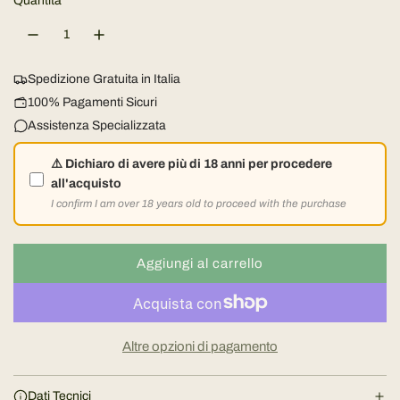
z
Quantità
n
o
z
c
i
o
o
Spedizione Gratuita in Italia
n
100% Pagamenti Sicuri
n
e
Assistenza Specializzata
o
⚠️ Dichiaro di avere più di 18 anni per procedere
all'acquisto
r
I confirm I am over 18 years old to proceed with the purchase
m
Aggiungi al carrello
a
c
a
l
r
i
Altre opzioni di pagamento
e
c
a
Dati Tecnici