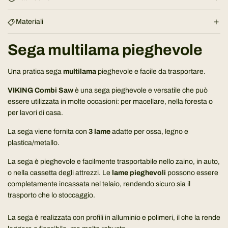
m
e
Materiali
n
t
Sega multilama pieghevole
o
.
Una pratica sega
multilama
pieghevole e facile da trasportare.
.
.
VIKING Combi Saw
è una sega pieghevole e versatile che può
essere utilizzata in molte occasioni: per macellare, nella foresta o
per lavori di casa.
La sega viene fornita con
3 lame
adatte per ossa, legno e
plastica/metallo.
La sega è pieghevole e facilmente trasportabile nello zaino, in auto,
o nella cassetta degli attrezzi. Le
lame pieghevoli
possono essere
completamente incassata nel telaio, rendendo sicuro sia il
trasporto che lo stoccaggio.
La sega è realizzata con profili in alluminio e polimeri, il che la rende