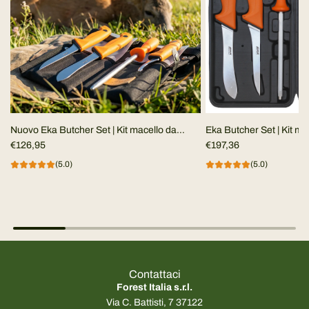
Nuovo Eka Butcher Set | Kit macello da
Eka Butcher Set | Kit ma
campo
€126,95
€197,36
(5.0)
(5.0)
Contattaci
Forest Italia s.r.l.
Via C. Battisti, 7 37122