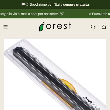
V
🚚💨 Spedizione per l'Italia
International shipping information
sempre gratuita
→
a
 via e-mail o chat per assistervi. 🦌
☀️ Facciamo una picco
i
a
l
c
o
n
t
e
n
u
t
o