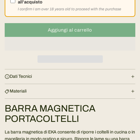
n
all'acquisto
I confirm I am over 18 years old to proceed with the purchase
o
r
Aggiungi al carrello
c
a
m
r
i
a
c
l
a
Dati Tecnici
m
e
e
Materiali
n
t
BARRA MAGNETICA
o
.
PORTACOLTELLI
.
.
La barra magnetica di EKA consente di riporre i coltelli in cucina o in
macelleria in modo pratico e sicuro. Riporre le lame su una barra