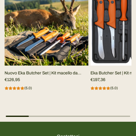
Nuovo Eka Butcher Set | Kit macello da
Eka Butcher Set | Kit ma
campo
€126,95
€197,36
(5.0)
(5.0)