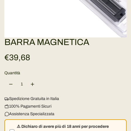
BARRA MAGNETICA
P
€39,68
r
Quantità
e
z
Spedizione Gratuita in Italia
z
100% Pagamenti Sicuri
Assistenza Specializzata
o
⚠️ Dichiaro di avere più di 18 anni per procedere