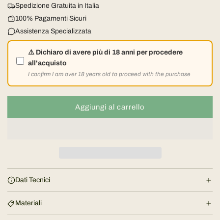
z
Spedizione Gratuita in Italia
z
100% Pagamenti Sicuri
Assistenza Specializzata
o
⚠️ Dichiaro di avere più di 18 anni per procedere
n
all'acquisto
I confirm I am over 18 years old to proceed with the purchase
o
r
Aggiungi al carrello
c
a
m
r
i
a
c
l
a
Dati Tecnici
m
e
e
Materiali
n
t