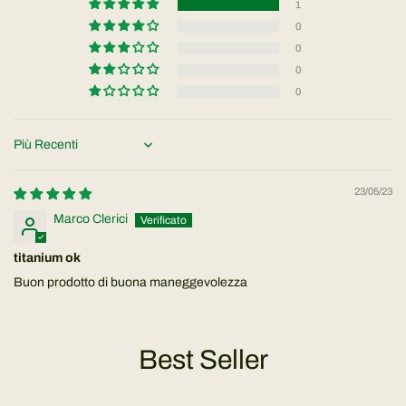
1
0
0
0
0
Sort by
23/05/23
Marco Clerici
titanium ok
Buon prodotto di buona maneggevolezza
Best Seller