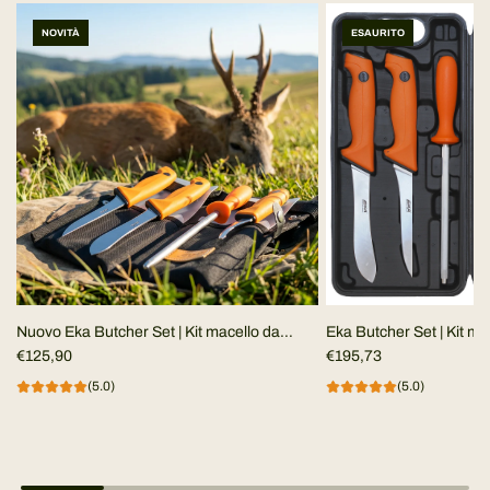
NOVITÀ
ESAURITO
Nuovo Eka Butcher Set | Kit macello da
Eka Butcher Set | Kit ma
campo
€125,90
€195,73
(5.0)
(5.0)