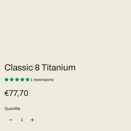
Classic 8 Titanium
1 recensione
P
€77,70
r
Quantità
e