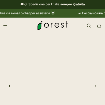
V
🚚💨 Spedizione per l'Italia
International shipping information
sempre gratuita
→
a
e-mail o chat per assistervi. 🦌
☀️ Facciamo una piccola 
i
a
l
c
o
n
t
e
n
u
t
o