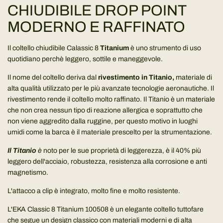
CHIUDIBILE DROP POINT
o
.
MODERNO E RAFFINATO
.
.
Il coltello chiudibile Calassic 8
Titanium
è uno strumento di uso
quotidiano perchè leggero, sottile e maneggevole.
Il nome del coltello deriva dal
rivestimento in Titanio,
materiale di
alta qualità utilizzato per le più avanzate tecnologie aeronautiche. Il
rivestimento rende il coltello molto raffinato. Il Titanio è un materiale
che non crea nessun tipo di reazione allergica e soprattutto che
non viene aggredito dalla ruggine, per questo motivo in luoghi
umidi come la barca è il materiale prescelto per la strumentazione.
Il Titanio
è
noto per le sue proprietà di leggerezza, è il 40% più
leggero dell'acciaio, robustezza, resistenza alla corrosione e anti
magnetismo.
L'attacco a clip è integrato, molto fine e molto resistente.
L'EKA Classic 8 Titanium 100508 è un elegante coltello tuttofare
che segue un design classico con materiali moderni e di alta