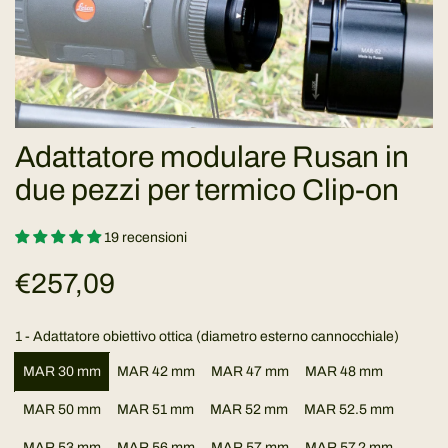
Adattatore modulare Rusan in
due pezzi per termico Clip-on
19 recensioni
P
€257,09
r
1 - Adattatore obiettivo ottica (diametro esterno cannocchiale)
e
MAR 30 mm
MAR 42 mm
MAR 47 mm
MAR 48 mm
z
MAR 50 mm
MAR 51 mm
MAR 52 mm
MAR 52.5 mm
MAR 53 mm
MAR 56 mm
MAR 57 mm
MAR 57,2 mm