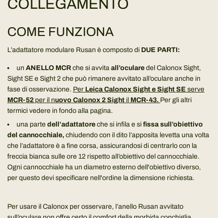
COLLEGAMENTO
COME FUNZIONA
L’adattatore modulare Rusan è composto di
DUE PARTI:
un
ANELLO MCR
che si avvita
all’oculare
del Calonox Sight,
Sight SE e Sight 2 che può rimanere avvitato all’oculare anche in
fase di osservazione.
Per
Leica Calonox Sight e Sight SE
serve
MCR-52
per il n
uovo Calonox 2 Sight
il
MCR-43.
Per gli altri
termici vedere in fondo alla pagina.
una parte
dell’adattatore
che si infila e si
fissa sull’obiettivo
del cannocchiale,
chiudendo con il dito l’apposita levetta una volta
che l’adattatore è a fine corsa, assicurandosi di centrarlo con la
freccia bianca sulle ore 12 rispetto all’obiettivo del cannocchiale.
Ogni cannocchiale ha un diametro esterno dell'obiettivo diverso,
per questo devi specificare nell'ordine la dimensione richiesta.
Per usare il Calonox per osservare, l’anello Rusan avvitato
sull’oculare
non offre certo il comfort della morbida conchiglia