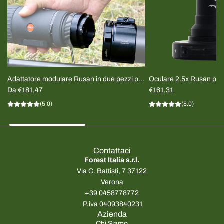
Adattatore modulare Rusan in due pezzi per
Oculare 2.5x Rusan per 
termico Clip-on
Da
€181,47
€161,31
(5.0)
(5.0)
Contattaci
Forest Italia s.r.l.
Via C. Battisti, 7 37122
Verona
+39 0458778772
P.iva 04093840231
Azienda
Chi Siamo