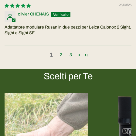
26/03/25
olivier CHENAIS
Adattatore modulare Rusan in due pezzi per Leica Calonox 2 Sight,
Sight e Sight SE
1
2
3
Scelti per Te