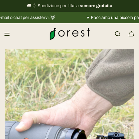
V
🚚💨 Spedizione per l'Italia
International shipping information
sempre gratuita
→
a
r assistervi. 🦌
☀️ Facciamo una piccola pausa |
Le spedi
i
a
l
c
o
n
t
e
n
u
t
o