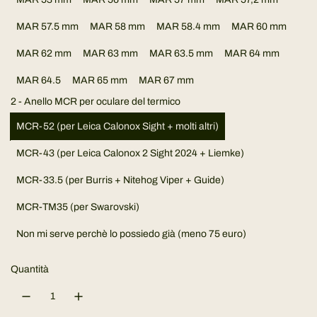
z
MAR 57.5 mm
MAR 58 mm
MAR 58.4 mm
MAR 60 mm
o
MAR 62 mm
MAR 63 mm
MAR 63.5 mm
MAR 64 mm
n
MAR 64.5
MAR 65 mm
MAR 67 mm
o
2 - Anello MCR per oculare del termico
r
MCR-52 (per Leica Calonox Sight + molti altri)
MCR-43 (per Leica Calonox 2 Sight 2024 + Liemke)
m
MCR-33.5 (per Burris + Nitehog Viper + Guide)
a
MCR-TM35 (per Swarovski)
l
Non mi serve perchè lo possiedo già (meno 75 euro)
e
Quantità