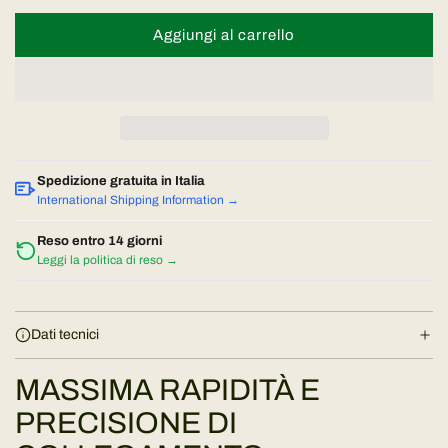
Aggiungi al carrello
c
a
r
i
c
a
Spedizione gratuita in Italia
m
International Shipping Information →
e
n
Reso entro 14 giorni
Leggi la politica di reso →
t
o
.
.
Dati tecnici
.
MASSIMA RAPIDITÀ E
PRECISIONE DI