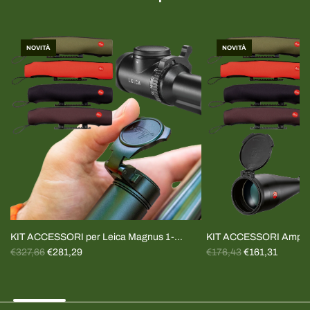
NOVITÀ
NOVITÀ
KIT ACCESSORI per Leica Magnus 1-
KIT ACCESSORI Amplus
P
P
6.4x24 e Fortis 1-6x24
€327,66
€281,29
Tappi+cover
€176,43
€161,31
r
r
e
e
z
z