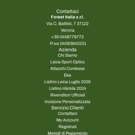
z
z
o
o
Contattaci
n
n
Forest Italia s.r.l.
o
o
Via C. Battisti, 7 37122
r
r
Verona
m
m
+39 0458778772
a
a
P.iva 04093840231
l
l
Azienda
e
e
Chi Siamo
Leica Sport Optics
Attacchi Contessa
Eka
Listino Leica Luglio 2026
Listino Härkila 2024
Rivenditori Ufficiali
Incisione Personalizzata
Servizio Clienti
Contattaci
My Account
Registrati
Metodi di Pagamento