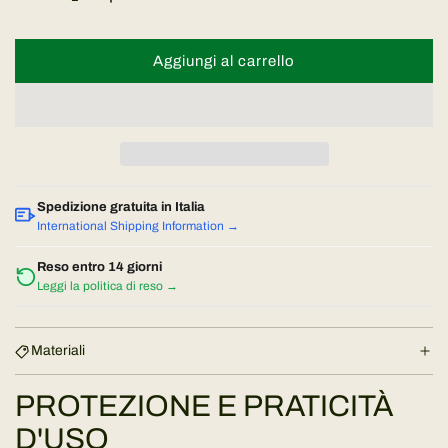
o
Aggiungi al carrello
c
n
a
r
o
i
r
c
a
m
Spedizione gratuita in Italia
m
International Shipping Information →
e
a
n
Reso entro 14 giorni
Leggi la politica di reso →
t
l
o
.
e
Materiali
.
.
PROTEZIONE E PRATICITÀ
D'USO