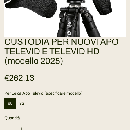
CUSTODIA PER NUOVI APO
TELEVID E TELEVID HD
(modello 2025)
P
€262,13
r
Per Leica Apo Televid (specificare modello)
e
65
82
z
Quantità
z