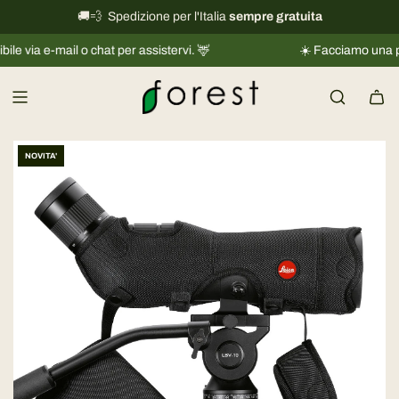
V
🚚💨 Spedizione per l'Italia
International shipping information
sempre gratuita
→
a
 e-mail o chat per assistervi. 🦌
☀️ Facciamo una piccola 
i
a
l
c
o
NOVITA'
n
t
e
n
u
t
o