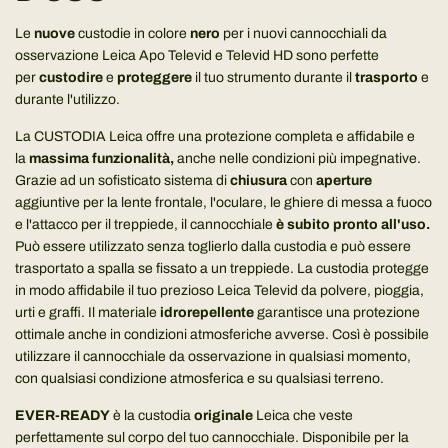
Le
nuove
custodie in colore
nero
per i nuovi cannocchiali da
osservazione Leica Apo Televid e Televid HD sono perfette
per
custodire
e
proteggere
il tuo strumento durante il
trasporto
e
durante l'utilizzo.
La CUSTODIA Leica offre una protezione completa e affidabile e
la
massima funzionalità,
anche nelle condizioni più impegnative.
Grazie ad un sofisticato sistema di
chiusura
con
aperture
aggiuntive per la lente frontale, l'oculare, le ghiere di messa a fuoco
e l'attacco per il treppiede, il cannocchiale
è subito pronto all'uso.
Può essere utilizzato senza toglierlo dalla custodia e può essere
trasportato a spalla se fissato a un treppiede. La custodia protegge
in modo affidabile il tuo prezioso Leica Televid da polvere, pioggia,
urti e graffi. Il materiale
idrorepellente
garantisce una protezione
ottimale anche in condizioni atmosferiche avverse. Così è possibile
utilizzare il cannocchiale da osservazione in qualsiasi momento,
con qualsiasi condizione atmosferica e su qualsiasi terreno.
EVER-READY
è la custodia
originale
Leica che veste
perfettamente sul corpo del tuo cannocchiale. Disponibile per la