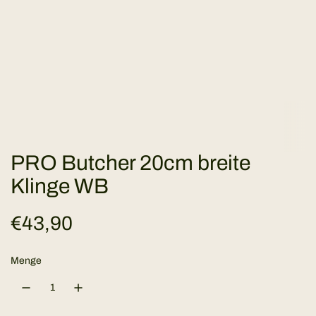
PRO Butcher 20cm breite
Klinge WB
R
€43,90
e
Menge
g
u