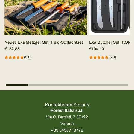
Neues Eka Metzger Set | Feld-Schlachtset
Eka Butcher Set | KO
€124,85
Schlachterset
€194,10
(5.0)
(5.0)
Kontaktieren Sie uns
Forest Italia s.r.l.
Via C. Battisti, 7 37122
Verona
+39 0458778772