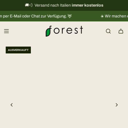
Z
Informationen zum internationalen Versand
🚚💨 Versand nach Italien
immer kostenlos
→
u
-Mail oder Chat zur Verfügung. 🦌
☀️ Wir machen eine kl
m
I
n
h
a
AUSVERKAUFT
l
t
s
p
r
i
n
g
e
n