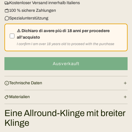
Kostenloser Versand innerhalb Italiens
l
100 % sichere Zahlungen
Spezialunterstützung
ä
⚠️ Dichiaro di avere più di 18 anni per procedere
r
all'acquisto
I confirm I am over 18 years old to proceed with the purchase
e
r
Ausverkauft
L
a
P
d
Technische Daten
e
r
n
Materialien
e
.
.
Eine Allround-Klinge mit breiter
i
.
Klinge
s