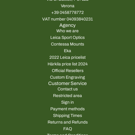
r
r
Verona
i
i
+39 0458778772
c
c
VAT number 04093840231
e
e
Agency
Who we are
Leica Sport Optics
Contessa Mounts
Eka
2022 Leica pricelist
Härkila price list 2024
Official Resellers
Custom Engraving
Customer Service
Contact us
Restricted area
Sign in
Payment methods
Shipping Times
Returns and Refunds
FAQ