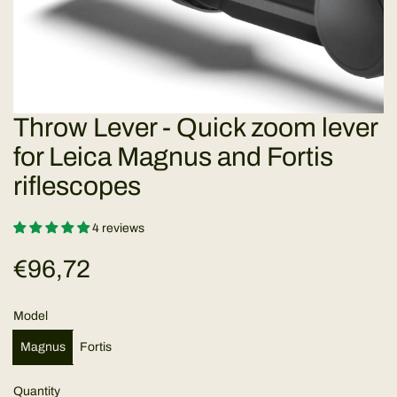
Throw Lever - Quick zoom lever
for Leica Magnus and Fortis
riflescopes
4 reviews
R
€96,72
e
Model
g
Magnus
Fortis
u
Quantity