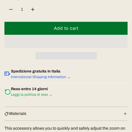
l
a
Add to cart
l
r
o
a
p
d
r
i
n
i
Spedizione gratuita in Italia
g
International Shipping Information →
.
c
.
Reso entro 14 giorni
Leggi la politica di reso →
.
e
Materials
This accessory allows you to quickly and safely adjust the zoom on