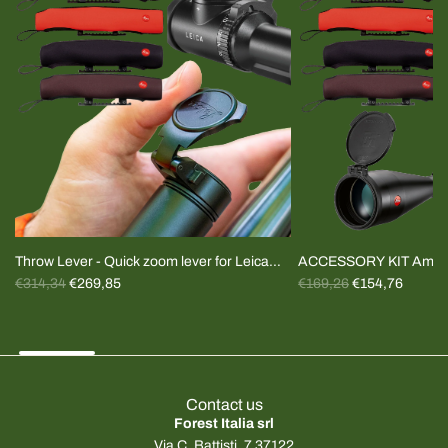
Throw Lever - Quick zoom lever for Leica
ACCESSORY KIT Amplu
R
R
Magnus and Fortis riflescopes (specify
€314,34
€269,85
Plugs+cover
€169,26
€154,76
e
e
model)
g
g
u
u
l
l
a
a
Contact us
r
r
Forest Italia srl
p
p
Via C. Battisti, 7 37122