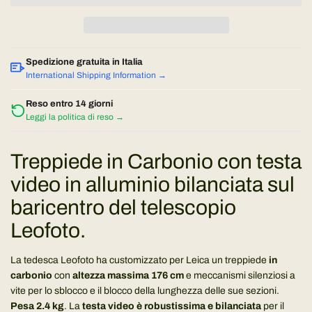
o
r
i
n
c
a
o
Spedizione gratuita in Italia
m
International Shipping Information →
e
r
n
Reso entro 14 giorni
Leggi la politica di reso →
t
m
o
.
a
Treppiede in Carbonio con testa
.
video in alluminio bilanciata sul
l
.
baricentro del telescopio
e
Leofoto.
La tedesca Leofoto ha customizzato per Leica un treppiede
in
carbonio
con
altezza massima 176 cm
e meccanismi silenziosi a
vite per lo sblocco e il blocco della lunghezza delle sue sezioni.
Pesa 2.4 kg
. La
testa video è robustissima e bilanciata
per il