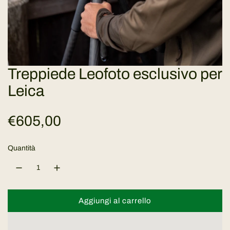
Treppiede Leofoto esclusivo per
Leica
P
€605,00
r
Quantità
e
z
Aggiungi al carrello
c
z
a