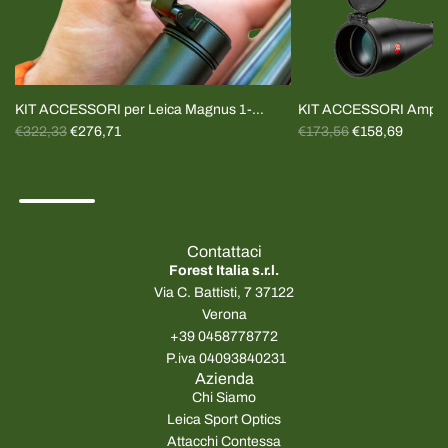
KIT ACCESSORI per Leica Magnus 1-
KIT ACCESSORI Amplus
P
P
6.4x24 e Fortis 1-6x24
€322,33
€276,71
Tappi+cover
€173,56
€158,69
r
r
e
e
z
z
z
z
o
o
Contattaci
n
n
Forest Italia s.r.l.
o
o
Via C. Battisti, 7 37122
r
r
Verona
m
m
+39 0458778772
a
a
P.iva 04093840231
l
l
Azienda
e
e
Chi Siamo
Leica Sport Optics
Attacchi Contessa