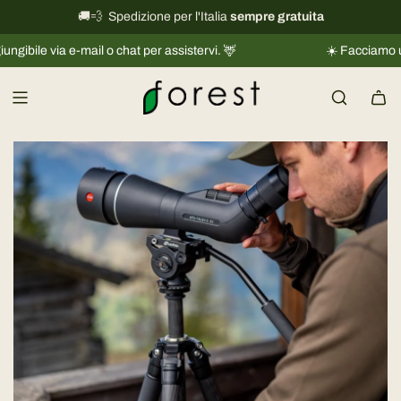
V
🚚💨 Spedizione per l'Italia
International shipping information
sempre gratuita
→
a
 via e-mail o chat per assistervi. 🦌
☀️ Facciamo una picc
i
a
l
c
o
n
t
e
n
u
t
o