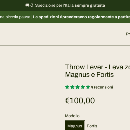
🚚💨 Spedizione per l'Italia
International shipping information
sempre gratuita
→
a |
Le spedizioni riprenderanno regolarmente a partire dal 17/08
. Il 
Pr
Throw Lever - Leva z
Magnus e Fortis
4 recensioni
P
€100,00
r
Modello
e
Magnus
Fortis