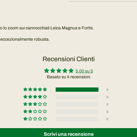
o lo zoom sui cannocchiali Leica Magnus e Fortis.
d è eccezionalmente robusta.
Recensioni Clienti
5.00 su 5
Basato su 4 recensioni
4
0
0
0
0
Scrivi una recensione