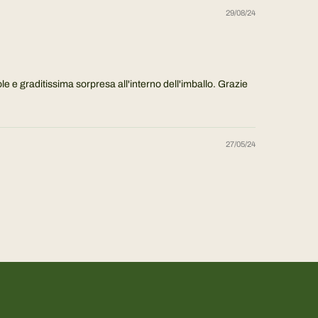
29/08/24
e e graditissima sorpresa all'interno dell'imballo. Grazie
27/05/24