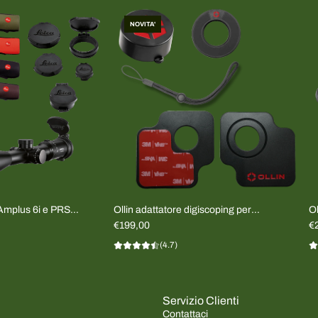
NOVITA'
mplus 6i e PRS
Ollin adattatore digiscoping per
Ol
smartphone universale (KIT COMPLETO)
€199,00
S
€
(4.7)
Servizio Clienti
Contattaci