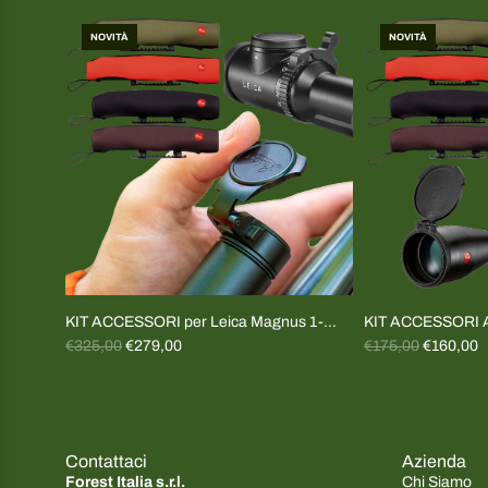
NOVITÀ
NOVITÀ
KIT ACCESSORI per Leica Magnus 1-
KIT ACCESSORI A
P
P
6.4x24 e Fortis 1-6x24
€325,00
€279,00
Tappi+cover
€175,00
€160,00
r
r
e
e
z
z
z
z
Contattaci
Azienda
o
o
Forest Italia s.r.l.
Chi Siamo