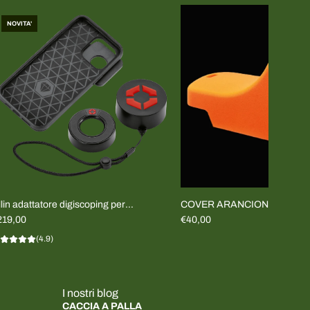
NOVITA'
lin adattatore digiscoping per
COVER ARANCIONE TEMPU
martphone (KIT COMPLETO)
219,00
€40,00
(4.9)
I nostri blog
CACCIA A PALLA