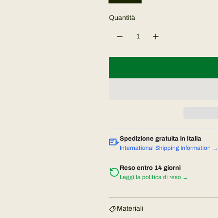
z
Quantità
z
o
n
o
r
m
Spedizione gratuita in Italia
International Shipping Information →
a
Reso entro 14 giorni
Leggi la politica di reso →
l
e
Materiali