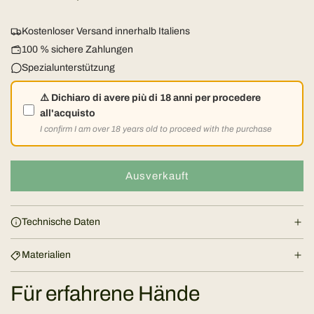
u
Kostenloser Versand innerhalb Italiens
l
100 % sichere Zahlungen
Spezialunterstützung
ä
⚠️ Dichiaro di avere più di 18 anni per procedere
r
all'acquisto
I confirm I am over 18 years old to proceed with the purchase
e
r
Ausverkauft
L
a
P
d
Technische Daten
e
r
n
Materialien
e
.
.
Für erfahrene Hände
i
.