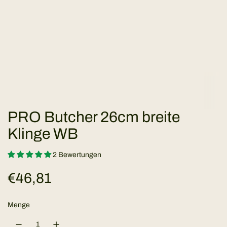
PRO Butcher 26cm breite
Klinge WB
2 Bewertungen
R
€46,81
e
Menge
g