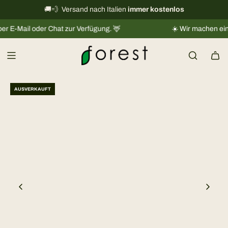
Z
Informationen zum internationalen Versand
🚚💨 Versand nach Italien
immer kostenlos
→
u
il oder Chat zur Verfügung. 🦌
☀️ Wir machen eine kleine
m
I
n
h
a
AUSVERKAUFT
l
t
s
p
r
i
n
g
e
n