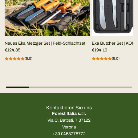
Neues Eka Metzger Set | Feld-Schlachtset
Eka Butcher Set | KO
€124,85
Schlachterset
€194,10
(5.0)
(5.0)
Kontaktieren Sie uns
Forest Italia s.r.l.
Via C. Battisti, 7 37122
Verona
+39 0458778772