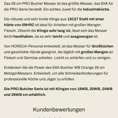
Das 26 cm PRO Bucher Messer ist das größte Messer, das EKA für
s
die PRO-Serie herstellt. Ein echtes Juwel für die
Industrieküche.
Die robuste und sehr breite Klinge aus
12C27 Stahl mit einer
Härte von 59HRC
ist ideal für Arbeiten mit großen Mengen
Fleisch. Obwohl die
Klinge sehr lang ist,
lässt sich das Messer
leicht
handhaben
, da es sehr
leicht
und
ausgewogen
ist.
Von HORECA-Personal entwickelt, ist das Messer für
Großküchen
und geschickte Hände geeignet, die täglich mit
großen Mengen
an
Fleisch und Gemüse arbeiten. Leicht zu schärfen und zu reinigen.
Entdecken Sie die Power des EKA Butcher WB Orange 26 cm
MetzgerMessers. Entwickelt, um alle Schneidanforderungen für
professionelle Köche und Jäger zu erfüllen.
Die PRO Butcher Serie ist mit Klingen von 18WB, 20WB, 24WB
und 26WB cm erhältlich.
Kundenbewertungen